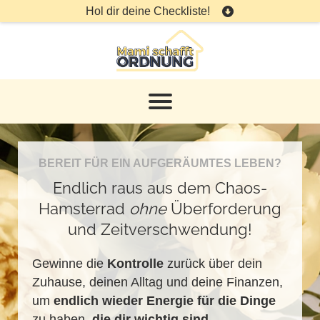
Hol dir deine Checkliste!
BEREIT FÜR EIN AUFGERÄUMTES LEBEN?
Endlich raus aus dem Chaos-
Hamsterrad
ohne
Überforderung
und Zeitverschwendung!
Gewinne die
Kontrolle
zurück über dein
Zuhause, deinen Alltag und deine Finanzen,
um
endlich wieder Energie für die Dinge
zu haben,
die dir wichtig sind
.