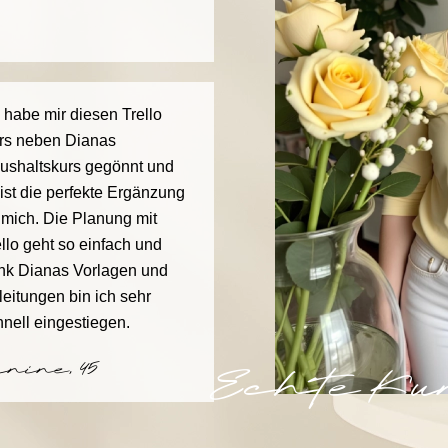
h habe mir diesen Trello
rs neben Dianas
ushaltskurs gegönnt und
 ist die perfekte Ergänzung
r mich. Die Planung mit
ello geht so einfach und
nk Dianas Vorlagen und
leitungen bin ich sehr
hnell eingestiegen.
anine, 45
Echte K