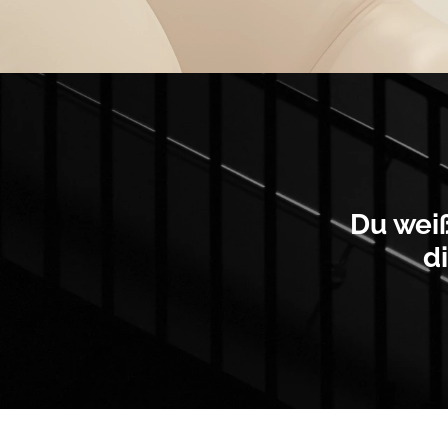
Du weiß
d