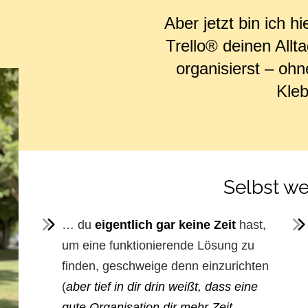
Aber jetzt bin ich h
Trello® deinen Allta
organisierst – oh
Kleb
Selbst wen
… du
eigentlich gar keine Zeit
hast,
um eine funktionierende Lösung zu
finden, geschweige denn einzurichten
(
aber tief in dir drin weißt, dass eine
gute Organisation dir
mehr Zeit