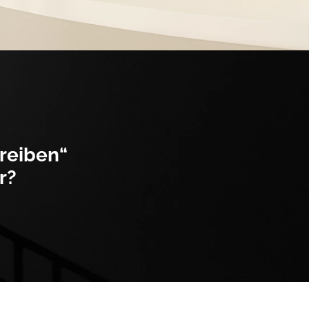
hreiben“
r?