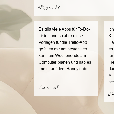
Olga, 32
Es gibt viele Apps für To-Do-
Ic
Listen und so aber diese
Ku
Vorlagen für die Trello-App
Ha
gefallen mir am besten. Ich
es
kann am Wochenende am
fü
Computer planen und hab es
Tr
immer auf dem Handy dabei.
da
An
sc
Lia, 25
J