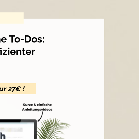
e To-Dos:
izienter
ur 27€ !