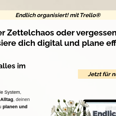
Endlich organisiert! mit Trello®
r Zettelchaos oder vergessen
iere dich digital und plane eff
alles im
Jetzt für n
ale System
,
Alltag
, deinen
zu
planen und