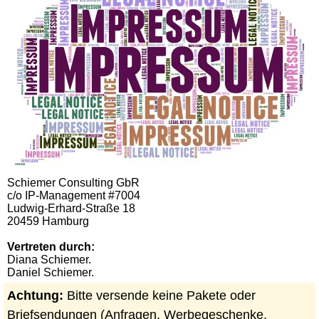
Schi
emer Cons
ulting GbR
I
c/o IP-M
anagement #70
04
Lud
wig-Erh
ard-St
raße 18
204
59 Ha
mburg
Vertreten durch:
Di
ana Sch
iemer.
Da
niel Sch
iemer.
Achtung:
Bitte
versende keine Pakete oder
Briefsendungen (Anfragen, Werbegeschenke,