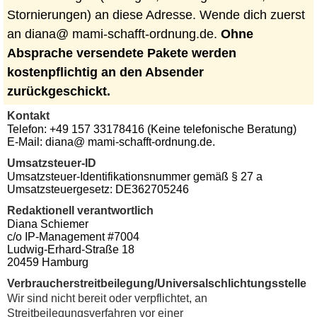
Stornierungen) an diese Adresse. Wende dich zuerst
an di
ana@ mami-schaff
t-ordnung.de.
Ohne
Absprache versendete Pakete werden
kostenpflichtig an den Absender
zurückgeschickt.
Kontakt
Telefon: +4
9 15
7 331
78416 (Keine telefonische Beratung)
E-Mail: di
ana@ mami-schaff
t-ordnung.de.
Umsatzsteuer-ID
Umsa
tzsteue
r-Identi
fikationsnu
mmer ge
mäß § 27
a
Umsatzsteu
ergesetz: DE3
6270
5246
Redaktionell verantwortlich
Di
ana Sch
iemer
c/o IP-M
anagement #70
04
Lud
wig-Erh
ard-St
raße 18
204
59 Ha
mburg
Verbraucher­streit­beilegung/Universal­schlichtungs­stelle
Wir sind nicht bereit oder verpflichtet, an
Streitbeilegungsverfahren vor einer