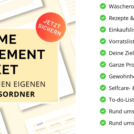
Wäschero
Rezepte &
Einkaufsli
Vorratslis
Deine Zie
Ganze Pro
Gewohnhei
Selfcare-
To-do-Lis
Rund ums
Rund ums