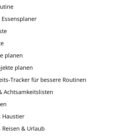
utine
 Essensplaner
ste
te
le planen
jekte planen
ts-Tracker für bessere Routinen
 & Achtsamkeitslisten
ten
 Haustier
 Reisen & Urlaub