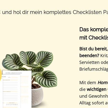
€ und hol dir mein komplettes Checklisten 
Das kompl
mit Checkli
Bist du bereit
beenden?
Kri
Servietten od
Briefumschläg
Mit dem
Home
die
wichtigen 
und Gewohnhe
Alltag sofort 