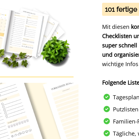
101 fertig
Mit diesen
kom
Checklisten u
super schnell
und organisi
wichtige Infos
Folgende Liste
Tagespla
Putzlisten
Familien-
Tägliche,